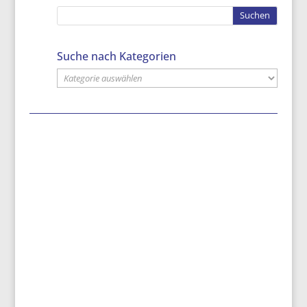
Suche nach Kategorien
Suche
nach
Kategorien
Aktuell sind wieder Emails im Umlauf, welche
mit öffentlichen Absender-Adressen unseres
Büros auf Einkaufsseiten von TEMU oder SHEIN
abzielen. Von...