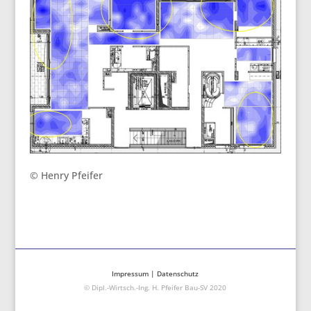
© Henry Pfeifer
Impressum
|
Datenschutz
© Dipl.-Wirtsch.-Ing. H. Pfeifer Bau-SV 2020